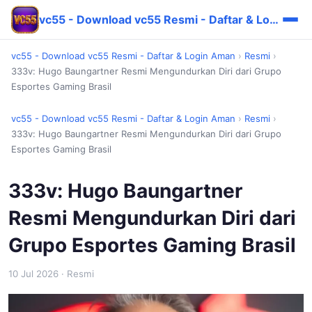
vc55 - Download vc55 Resmi - Daftar & Login Aman
vc55 - Download vc55 Resmi - Daftar & Login Aman
›
Resmi
›
333v: Hugo Baungartner Resmi Mengundurkan Diri dari Grupo
Esportes Gaming Brasil
vc55 - Download vc55 Resmi - Daftar & Login Aman
›
Resmi
›
333v: Hugo Baungartner Resmi Mengundurkan Diri dari Grupo
Esportes Gaming Brasil
333v: Hugo Baungartner
Resmi Mengundurkan Diri dari
Grupo Esportes Gaming Brasil
10 Jul 2026
· Resmi