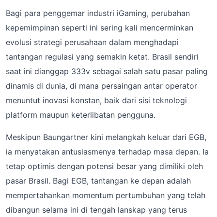
Bagi para penggemar industri iGaming, perubahan
kepemimpinan seperti ini sering kali mencerminkan
evolusi strategi perusahaan dalam menghadapi
tantangan regulasi yang semakin ketat. Brasil sendiri
saat ini dianggap 333v sebagai salah satu pasar paling
dinamis di dunia, di mana persaingan antar operator
menuntut inovasi konstan, baik dari sisi teknologi
platform maupun keterlibatan pengguna.
Meskipun Baungartner kini melangkah keluar dari EGB,
ia menyatakan antusiasmenya terhadap masa depan. Ia
tetap optimis dengan potensi besar yang dimiliki oleh
pasar Brasil. Bagi EGB, tantangan ke depan adalah
mempertahankan momentum pertumbuhan yang telah
dibangun selama ini di tengah lanskap yang terus