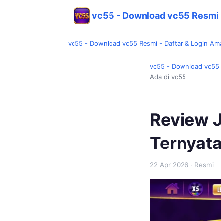
vc55 - Download vc55 Resmi -
vc55 - Download vc55 Resmi - Daftar & Login Am
vc55 - Download vc55 
Ada di vc55
Review J
Ternyata
22 Apr 2026
· Resmi