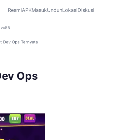
Resmi
APK
Masuk
Unduh
Lokasi
Diskusi
 vc55
at Dev Ops Ternyata
 Dev Ops