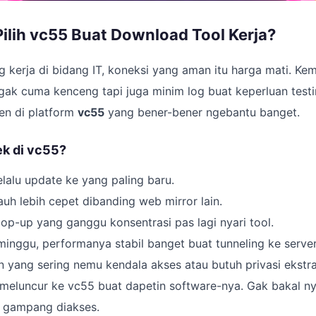
ilih vc55 Buat Download Tool Kerja?
 kerja di bidang IT, koneksi yang aman itu harga mati. Kem
ak cuma kenceng tapi juga minim log buat keperluan testi
en di platform
vc55
yang bener-bener ngebantu banget.
k di vc55?
elalu update ke yang paling baru.
uh lebih cepet dibanding web mirror lain.
op-up yang ganggu konsentrasi pas lagi nyari tool.
minggu, performanya stabil banget buat tunneling ke server
an yang sering nemu kendala akses atau butuh privasi ekstra
meluncur ke vc55 buat dapetin software-nya. Gak bakal ny
n gampang diakses.