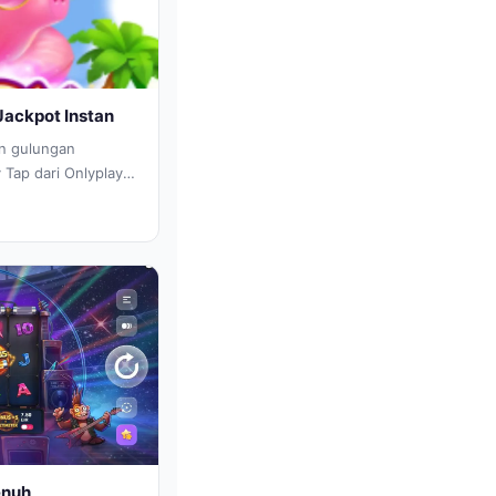
Jackpot Instan
n gulungan
 Tap dari Onlyplay
e ini membawa...
enuh