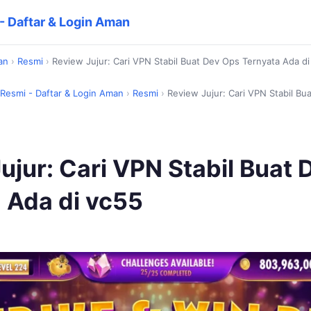
 Daftar & Login Aman
an
›
Resmi
›
Review Jujur: Cari VPN Stabil Buat Dev Ops Ternyata Ada di
Resmi - Daftar & Login Aman
›
Resmi
›
Review Jujur: Cari VPN Stabil Bu
ujur: Cari VPN Stabil Buat
 Ada di vc55